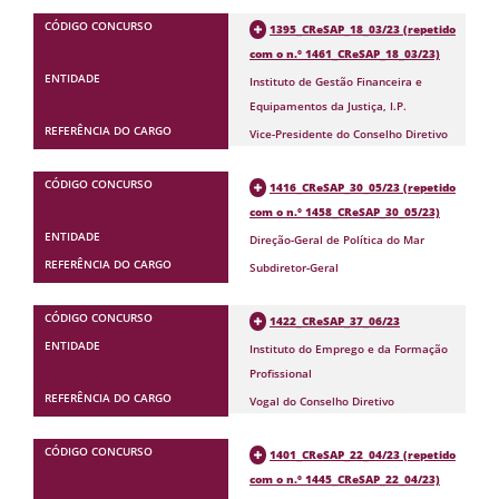
1395_CReSAP_18_03/23 (repetido
com o n.º 1461_CReSAP_18_03/23)
Instituto de Gestão Financeira e
Equipamentos da Justiça, I.P.
Vice-Presidente do Conselho Diretivo
1416_CReSAP_30_05/23 (repetido
com o n.º 1458_CReSAP_30_05/23)
Direção-Geral de Política do Mar
Subdiretor-Geral
1422_CReSAP_37_06/23
Instituto do Emprego e da Formação
Profissional
Vogal do Conselho Diretivo
1401_CReSAP_22_04/23 (repetido
com o n.º 1445_CReSAP_22_04/23)