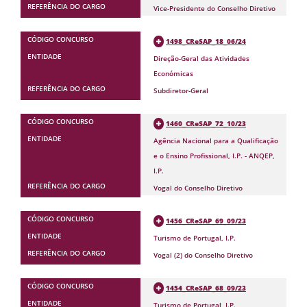
Vice-Presidente do Conselho Diretivo
1498_CReSAP_18_06/24
Direção-Geral das Atividades
Económicas
Subdiretor-Geral
1460_CReSAP_72_10/23
Agência Nacional para a Qualificação
e o Ensino Profissional, I.P. - ANQEP,
I.P.
Vogal do Conselho Diretivo
1456_CReSAP_69_09/23
Turismo de Portugal, I.P.
Vogal (2) do Conselho Diretivo
1454_CReSAP_68_09/23
Turismo de Portugal, I.P.