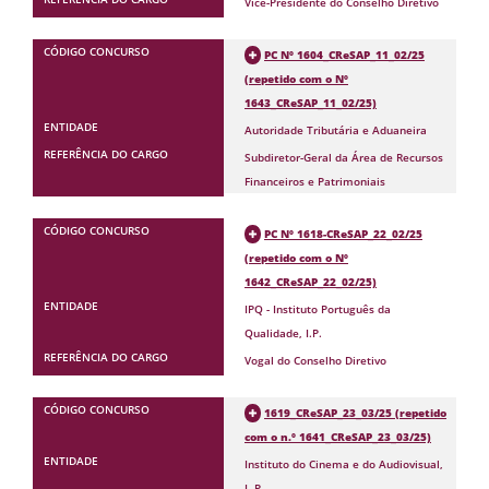
Vice-Presidente do Conselho Diretivo
PC Nº 1604_CReSAP_11_02/25
(repetido com o Nº
1643_CReSAP_11_02/25)
Autoridade Tributária e Aduaneira
Subdiretor-Geral da Área de Recursos
Financeiros e Patrimoniais
PC Nº 1618-CReSAP_22_02/25
(repetido com o Nº
1642_CReSAP_22_02/25)
IPQ - Instituto Português da
Qualidade, I.P.
Vogal do Conselho Diretivo
1619_CReSAP_23_03/25 (repetido
com o n.º 1641_CReSAP_23_03/25)
Instituto do Cinema e do Audiovisual,
I. P.