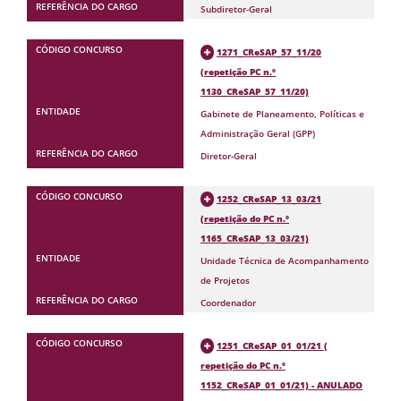
Subdiretor-Geral
1271_CReSAP_57_11/20
(repetição PC n.º
1130_CReSAP_57_11/20)
Gabinete de Planeamento, Políticas e
Administração Geral (GPP)
Diretor-Geral
1252_CReSAP_13_03/21
(repetição do PC n.º
1165_CReSAP_13_03/21)
Unidade Técnica de Acompanhamento
de Projetos
Coordenador
1251_CReSAP_01_01/21 (
repetição do PC n.º
1152_CReSAP_01_01/21) - ANULADO