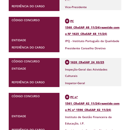
Vice-Presidente
PC
1568_CReSAP_68_11/24(repetido com
o Nº 1625_CReSAP_68_11/24)
IPQ - Instituto Português da Qualidade
Presidente Conselho Diretivo
1620_CReSAP_24_03/25
Inspeção-Geral das Atividades
Culturais
Inspetor-Geral
PC nº
1561_CReSAP_62_11/24(repetido com
o PC nº 1596_CReSAP_62_11/24)
Instituto de Gestão Financeira da
Educação, I.P.