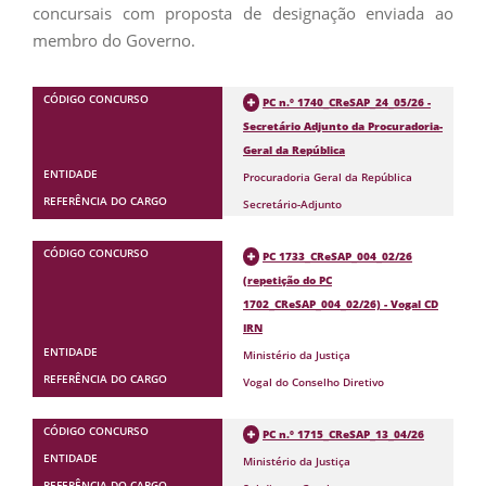
concursais com proposta de designação enviada ao
membro do Governo.
PC n.º 1740_CReSAP_24_05/26 -
Secretário Adjunto da Procuradoria-
Geral da República
Procuradoria Geral da República
Secretário-Adjunto
PC 1733_CReSAP_004_02/26
(repetição do PC
1702_CReSAP_004_02/26) - Vogal CD
IRN
Ministério da Justiça
Vogal do Conselho Diretivo
PC n.º 1715_CReSAP_13_04/26
Ministério da Justiça