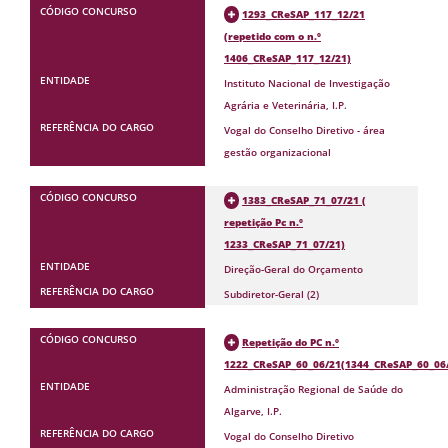
1293_CReSAP_117_12/21
(repetido com o n.º
1406_CReSAP_117_12/21)
Instituto Nacional de Investigação
Agrária e Veterinária, I.P.
Vogal do Conselho Diretivo - área
gestão organizacional
1383_CReSAP_71_07/21 (
repetição Pc n.º
1233_CReSAP_71_07/21)
Direção-Geral do Orçamento
Subdiretor-Geral (2)
Repetição do PC n.º
1222_CReSAP_60_06/21(1344_CReSAP_60_06
Administração Regional de Saúde do
Algarve, I.P.
Vogal do Conselho Diretivo