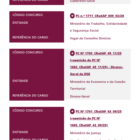
Subdiretor-Geral
PC n.º 1711_CReSAP_009_03/26
Ministério do Trabalho, Solidariedade
e Segurança Social
Vogal do Conselho Diretivo
PC Nº 1705_CReSAP_49_11/25
(repetição do PC Nº
1682_CReSAP_49_11/25) - Diretor-
Geral da DGE
Ministério da Economia e da Coesão
Territorial
Diretor-Geral
PC Nº 1701_CReSAP_43_09/25
(repetição do PC Nº
1665_CReSAP_43_09/25)
Ministério da Justiça