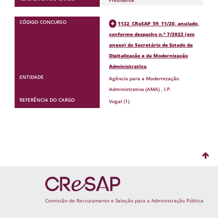
Presidente
1132_CReSAP_59_11/20, anulado,
conforme despacho n.º 7/2022 (em
anexo) do Secretário de Estado da
Digitalização e da Modernização
Administrativa
Agência para a Modernização
Administrativa (AMA) , I.P.
Vogal (1)
Comissão
Comissão de Recrutamento e Seleção para a Administração Pública
de
Recrutamento
e