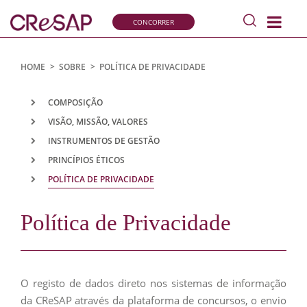
Pesquisar
CONCORRER
s
Comissão
de
Recrutamento
HOME
>
SOBRE
>
POLÍTICA DE PRIVACIDADE
e
Seleção
COMPOSIÇÃO
para
VISÃO, MISSÃO, VALORES
a
INSTRUMENTOS DE GESTÃO
Administração
Pública
PRINCÍPIOS ÉTICOS
POLÍTICA DE PRIVACIDADE
Política de Privacidade
O registo de dados direto nos sistemas de informação
da CReSAP através da plataforma de concursos, o envio