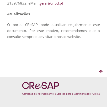
213976832, eMail:
geral@cnpd.pt
.
Atualizações
O portal CReSAP pode atualizar regularmente este
documento. Por este motivo, recomendamos que o
consulte sempre que visitar o nosso website.
Comissão
Comissão de Recrutamento e Seleção para a Administração Pública
de
Recrutamento
e
Seleção