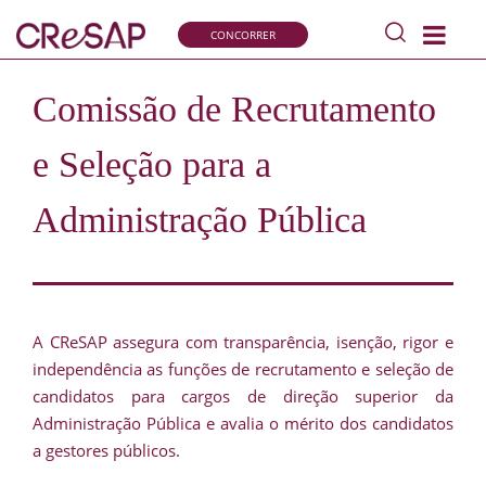
Pesquisar
CONCORRER
s
Comissão
de
Comissão de Recrutamento
Recrutamento
e
Seleção
e Seleção para a
para
a
Administração Pública
Administração
Pública
A CReSAP assegura com transparência, isenção, rigor e
independência as funções de recrutamento e seleção de
candidatos para cargos de direção superior da
Administração Pública e avalia o mérito dos candidatos
a gestores públicos.