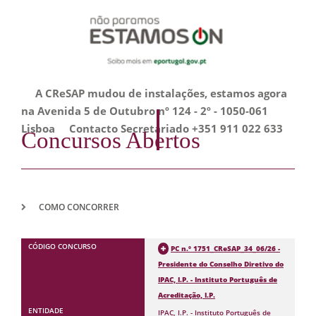
A CReSAP mudou de instalações, estamos agora
na Avenida 5 de Outubro nº 124 - 2º - 1050-061
Lisboa Contacto Secretariado +351 911 022 633
Concursos Abertos
COMO CONCORRER
PC n.º 1751_CReSAP_34_06/26 -
Presidente do Conselho Diretivo do
IPAC, I.P. - Instituto Português de
Acreditação, I.P.
IPAC, I.P. - Instituto Português de