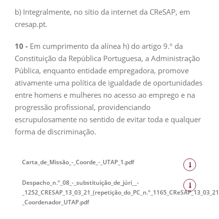
b) Integralmente, no sítio da internet da CReSAP, em
cresap.pt.
10 -
Em cumprimento da alínea h) do artigo 9.º da
Constituição da República Portuguesa, a Administração
Pública, enquanto entidade empregadora, promove
ativamente uma política de igualdade de oportunidades
entre homens e mulheres no acesso ao emprego e na
progressão profissional, providenciando
escrupulosamente no sentido de evitar toda e qualquer
forma de discriminação.
Carta_de_Missão_-_Coorde_-_UTAP_1.pdf
Despacho_n.º_08_-_substituição_de_júri__-
_1252_CRESAP_13_03_21_(repetição_do_PC_n.º_1165_CReSAP_13_03_21
_Coordenador_UTAP.pdf