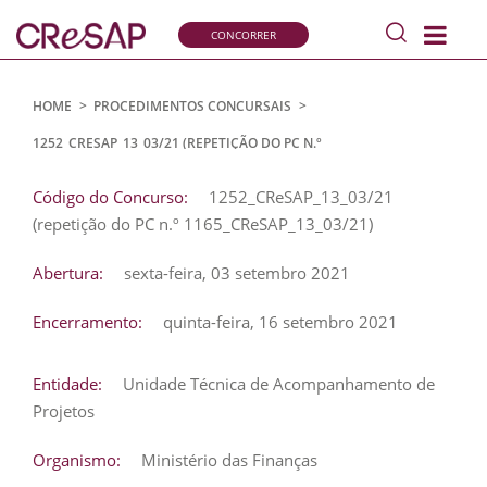
Pesquisar
CONCORRER
s
Comissão
de
Recrutamento
HOME
>
PROCEDIMENTOS CONCURSAIS
>
e
1252_CRESAP_13_03/21 (REPETIÇÃO DO PC N.º
Seleção
1165_CRESAP_13_03/21)
para
Código do Concurso:
1252_CReSAP_13_03/21
a
(repetição do PC n.º 1165_CReSAP_13_03/21)
Administração
Pública
Abertura:
sexta-feira, 03 setembro 2021
Encerramento:
quinta-feira, 16 setembro 2021
Entidade:
Unidade Técnica de Acompanhamento de
Projetos
Organismo:
Ministério das Finanças