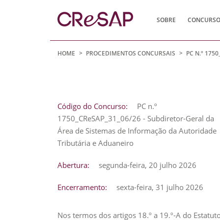
SOBRE
CONCURSOS
Comissão
de
HOME
>
PROCEDIMENTOS CONCURSAIS
>
PC N.º 175
Recrutamento
e
Seleção
para
Código do Concurso:
PC n.º
a
1750_CReSAP_31_06/26 - Subdiretor-Geral da
Administração
Área de Sistemas de Informação da Autoridade
Pública
Tributária e Aduaneiro
Abertura:
segunda-feira, 20 julho 2026
Encerramento:
sexta-feira, 31 julho 2026
Nos termos dos artigos 18.º a 19.º-A do Estatuto