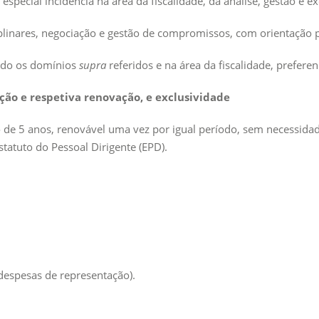
 especial incidência na área da fiscalidade, da análise, gestão e e
iplinares, negociação e gestão de compromissos, com orientação p
endo os domínios
supra
referidos e na área da fiscalidade, prefere
ção e respetiva renovação, e exclusividade
 de 5 anos, renovável uma vez por igual período, sem necessidad
statuto do Pessoal Dirigente (EPD).
spesas de representação).