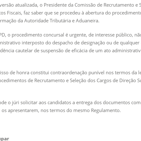
, versão atualizada, o Presidente da Comissão de Recrutamento e 
ntos Fiscais, faz saber que se procedeu à abertura do procedimen
ormação da Autoridade Tributária e Aduaneira.
PD, o procedimento concursal é urgente, de interesse público, nã
istrativo interposto do despacho de designação ou de qualquer 
dência cautelar de suspensão de eficácia de um ato administrat
sso de honra constitui contraordenação punível nos termos da leg
cedimentos de Recrutamento e Seleção dos Cargos de Direção Su
e o júri solicitar aos candidatos a entrega dos documentos com
ão os apresentarem, nos termos do mesmo Regulamento.
upar