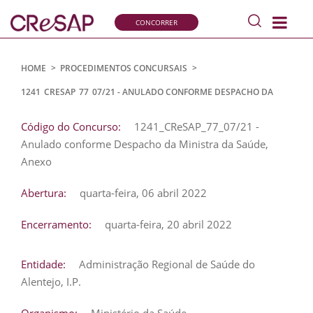
Pesquisar
CONCORRER
s
Comissão
de
Recrutamento
HOME
>
PROCEDIMENTOS CONCURSAIS
>
e
1241_CRESAP_77_07/21 - ANULADO CONFORME DESPACHO DA
Seleção
MINISTRA DA SAÚDE, ANEXO
para
Código do Concurso:
1241_CReSAP_77_07/21 -
a
Anulado conforme Despacho da Ministra da Saúde,
Administração
Pública
Anexo
Abertura:
quarta-feira, 06 abril 2022
Encerramento:
quarta-feira, 20 abril 2022
Entidade:
Administração Regional de Saúde do
Alentejo, I.P.