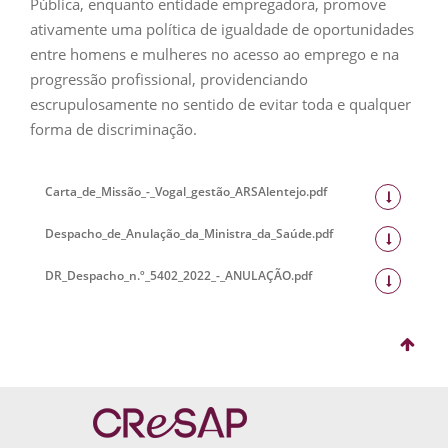
Pública, enquanto entidade empregadora, promove
ativamente uma política de igualdade de oportunidades
entre homens e mulheres no acesso ao emprego e na
progressão profissional, providenciando
escrupulosamente no sentido de evitar toda e qualquer
forma de discriminação.
Carta_de_Missão_-_Vogal_gestão_ARSAlentejo.pdf
Despacho_de_Anulação_da_Ministra_da_Saúde.pdf
DR_Despacho_n.º_5402_2022_-_ANULAÇÃO.pdf
Comissão