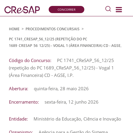
Pesquisar
CONCORRER
s
Comissão
de
Recrutamento
HOME
>
PROCEDIMENTOS CONCURSAIS
>
e
PC 1741_CRESAP_56_12/25 (REPETIÇÃO DO PC
Seleção
1689_CRESAP_56_12/25) - VOGAL 1 (ÁREA FINANCEIRA) CD - AGSE,
para
I.P.
a
Código do Concurso:
PC 1741_CReSAP_56_12/25
Administração
(repetição do PC 1689_CReSAP_56_12/25) - Vogal 1
Pública
(Área Financeira) CD - AGSE, I.P.
Abertura:
quinta-feira, 28 maio 2026
Encerramento:
sexta-feira, 12 junho 2026
Entidade:
Ministério da Educação, Ciência e Inovação
Organismo:
Agência para a Gestão do Sistema