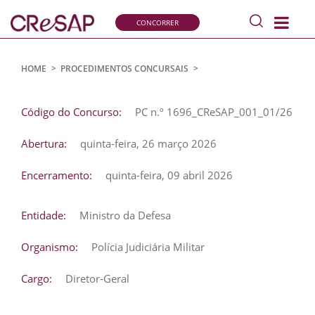
Pesquisar
CONCORRER
s
Comissão
de
Recrutamento
HOME
>
PROCEDIMENTOS CONCURSAIS
>
e
PC N.º 1696_CRESAP_001_01/26
Seleção
Código do Concurso:
PC n.º 1696_CReSAP_001_01/26
para
a
Abertura:
quinta-feira, 26 março 2026
Administração
Pública
Encerramento:
quinta-feira, 09 abril 2026
Entidade:
Ministro da Defesa
Organismo:
Polícia Judiciária Militar
Cargo:
Diretor-Geral