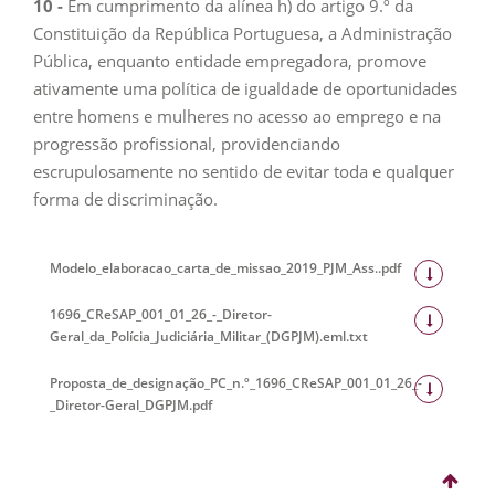
10
-
Em cumprimento da alínea h) do artigo 9.º da
Constituição da República Portuguesa, a Administração
Pública, enquanto entidade empregadora, promove
ativamente uma política de igualdade de oportunidades
entre homens e mulheres no acesso ao emprego e na
progressão profissional, providenciando
escrupulosamente no sentido de evitar toda e qualquer
forma de discriminação.
Modelo_elaboracao_carta_de_missao_2019_PJM_Ass..pdf
1696_CReSAP_001_01_26_-_Diretor-
Geral_da_Polícia_Judiciária_Militar_(DGPJM).eml.txt
Proposta_de_designação_PC_n.º_1696_CReSAP_001_01_26_-
_Diretor-Geral_DGPJM.pdf