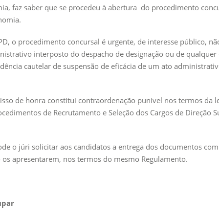
omia, faz saber que se procedeu à abertura do procedimento conc
nomia.
PD, o procedimento concursal é urgente, de interesse público, nã
istrativo interposto do despacho de designação ou de qualquer 
dência cautelar de suspensão de eficácia de um ato administrat
sso de honra constitui contraordenação punível nos termos da leg
cedimentos de Recrutamento e Seleção dos Cargos de Direção Su
e o júri solicitar aos candidatos a entrega dos documentos com
ão os apresentarem, nos termos do mesmo Regulamento.
upar