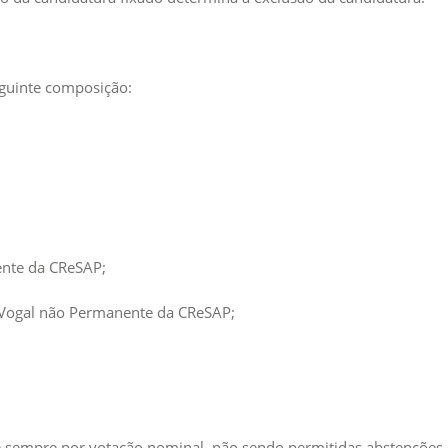
eguinte composição:
ente da CReSAP;
 Vogal não Permanente da CReSAP;
e sempre por votação nominal, não sendo permitidas abstenções.