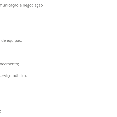
omunicação e negociação
 de equipas;
laneamento;
erviço público.
;