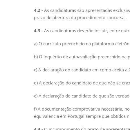
4.2 -
As candidaturas são apresentadas exclusivam
prazo de abertura do procedimento concursal.
4.3 -
As candidaturas deverão incluir, entre outr
a) O currículo preenchido na plataforma eletró
b) O inquérito de autoavaliação preenchido na 
c) A declaração do candidato em como aceita a 
d) A declaração do candidato de que não se enc
e) A declaração do candidato de que são verdad
f) A documentação comprovativa necessária, no
equivalência em Portugal sempre que obtidos no
4.4 -
O incumprimento do prazo de apresentação