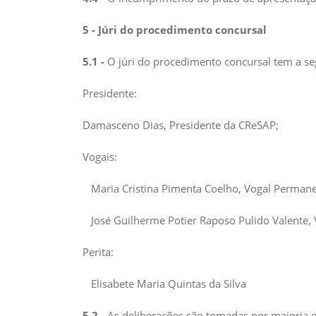
5 - Júri do procedimento concursal
5.1 -
O júri do procedimento concursal tem a s
Presidente:
Damasceno Dias, Presidente da CReSAP;
Vogais:
Maria Cristina Pimenta Coelho, Vogal Perman
José Guilherme Potier Raposo Pulido Valente,
Perita:
Elisabete Maria Quintas da Silva
5.2 -
As deliberações são tomadas por maioria 