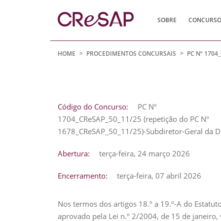
SOBRE
CONCURSOS
Comissão
de
HOME
>
PROCEDIMENTOS CONCURSAIS
>
PC Nº 1704
Recrutamento
e
Seleção
para
Código do Concurso:
PC Nº
a
1704_CReSAP_50_11/25 (repetição do PC Nº
Administração
1678_CReSAP_50_11/25)-Subdiretor-Geral da 
Pública
Abertura:
terça-feira, 24 março 2026
Encerramento:
terça-feira, 07 abril 2026
Nos termos dos artigos 18.º a 19.º-A do Estatuto
aprovado pela Lei n.º 2/2004, de 15 de janeiro