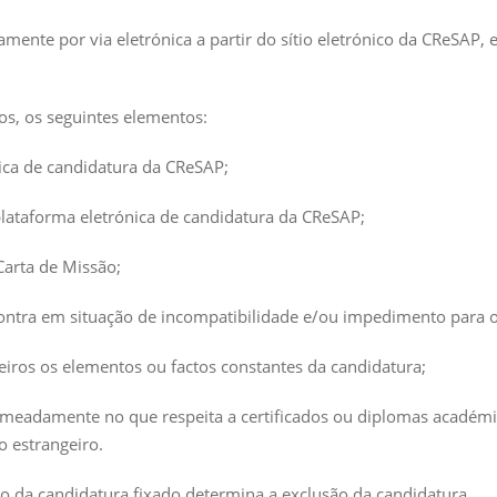
ente por via eletrónica a partir do sítio eletrónico da CReSAP, 
os, os seguintes elementos:
nica de candidatura da CReSAP;
plataforma eletrónica de candidatura da CReSAP;
Carta de Missão;
ontra em situação de incompatibilidade e/ou impedimento para o 
eiros os elementos ou factos constantes da candidatura;
meadamente no que respeita a certificados ou diplomas académico
 estrangeiro.
 da candidatura fixado determina a exclusão da candidatura.