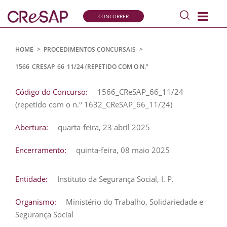
Pesquisar
CONCORRER
s
Comissão
de
Recrutamento
HOME
>
PROCEDIMENTOS CONCURSAIS
>
e
1566_CRESAP_66_11/24 (REPETIDO COM O N.º
Seleção
1632_CRESAP_66_11/24)
para
Código do Concurso:
1566_CReSAP_66_11/24
a
(repetido com o n.º 1632_CReSAP_66_11/24)
Administração
Pública
Abertura:
quarta-feira, 23 abril 2025
Encerramento:
quinta-feira, 08 maio 2025
Entidade:
Instituto da Segurança Social, I. P.
Organismo:
Ministério do Trabalho, Solidariedade e
Segurança Social